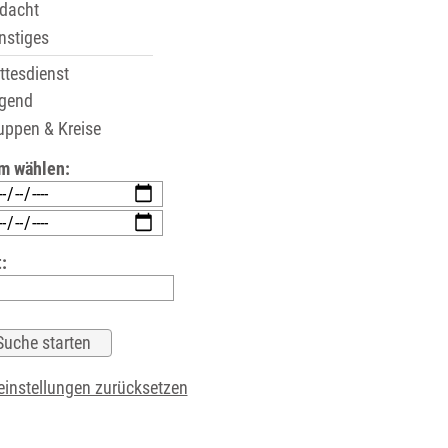
dacht
stiges
tesdienst
gend
ppen & Kreise
m wählen:
:
instellungen zurücksetzen