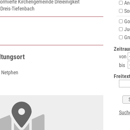
formierte Kirchengemeinde Dreieinigkeit
An
 Dreis-Tiefenbach
Son
Got
Ju
Gru
Zeitrau
ltungsort
von
bis
0 Netphen
Freitext
Suche