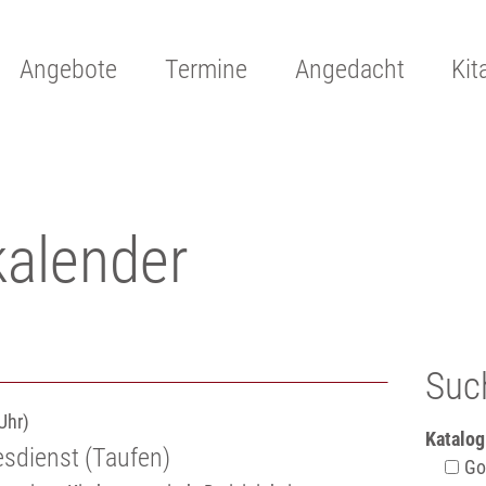
Angebote
Termine
Angedacht
Kit
kalender
Suc
Uhr)
Katalog
sdienst (Taufen)
Got